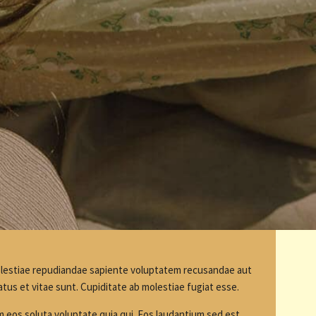
Molestiae repudiandae sapiente voluptatem recusandae aut
atus et vitae sunt. Cupiditate ab molestiae fugiat esse.
m eos soluta voluptate quia qui. Eos laudantium sed est