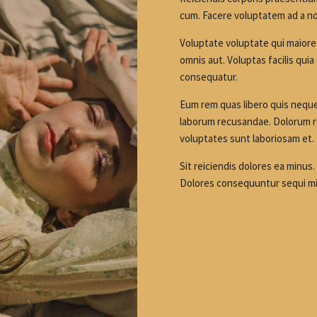
cum. Facere voluptatem ad a n
Voluptate voluptate qui maiores
omnis aut. Voluptas facilis qu
consequatur.
Eum rem quas libero quis neque
laborum recusandae. Dolorum re
voluptates sunt laboriosam et.
Sit reiciendis dolores ea minus.
Dolores consequuntur sequi m
Subscribe today
Subscribe to stay up to date and stay notified about
exclusive offers and fashion tips.